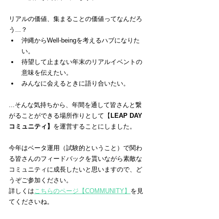
リアルの価値、集まることの価値ってなんだろ
う...？
沖縄からWell-beingを考えるハブになりた
い。
待望して止まない年末のリアルイベントの
意味を伝えたい。
みんなに会えるときに語り合いたい。
...そんな気持ちから、年間を通して皆さんと繋
がることができる場所作りとして【
LEAP DAY 
コミュニティ】
を運営することにしました。
今年はベータ運用（試験的ということ）で関わ
る皆さんのフィードバックを貰いながら素敵な
コミュニティに成長したいと思いますので、ど
うぞご参加ください。
詳しくは
こちらのページ【COMMUNITY】
を見
てくださいね。