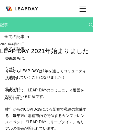
記事
全ての記事
2021年4月21日
全ての記事
LEAP DAY 2021年始まりました
こんにちは。
NEWS
INFO
今年からLEAP DAYは1年を通してコミュニティ
形成をしていくことになりました！
EVENT
REPORT
初めまして、LEAP DAYのコミュニティ運営を
担当している伊藤です。
ARCHIVE
昨年からのCOVID-19による影響で私達の主催す
る、毎年末に那覇市内で開催するカンファレン
スイベント『LEAP DAY（リープデイ）』もリ
アルの価値が問われています。