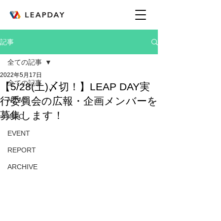
記事
全ての記事
2022年5月17日
全ての記事
【5/28(土)〆切！】LEAP DAY実
行委員会の広報・企画メンバーを
NEWS
募集します！
INFO
EVENT
REPORT
ARCHIVE