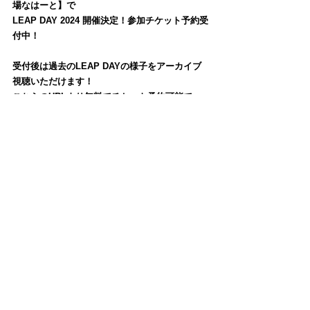
場なはーと】で
LEAP DAY 2024 開催決定！参加チケット予約受
付中！
受付後は過去のLEAP DAYの様子をアーカイブ
視聴いただけます！ 
こちらのURLより無料でチケット予約可能で
す。
【
https://2024.leapday.jp/events/leap-day-
2024】
 LEAP DAY2024特設サイトはこちら！
【
https://2024.leapday.jp
】
会場でしか聞けなかった貴重な対談の様子をご
覧いただけます。