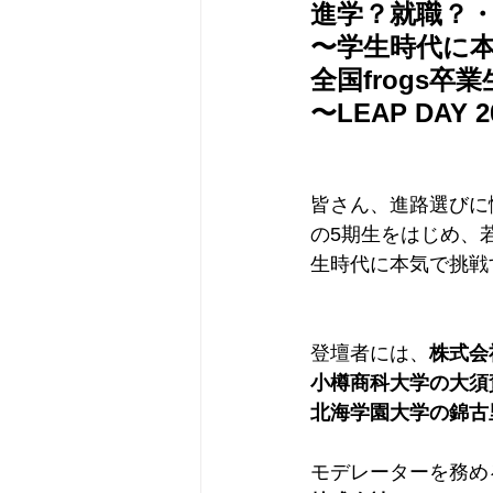
進学？就職？
〜学生時代に
全国frogs
〜LEAP DAY 2
皆さん、進路選びに
の5期生をはじめ、
生時代に本気で挑戦
登壇者には、
株式会社
小樽商科大学の大須
北海学園大学の錦古
モデレーターを務め