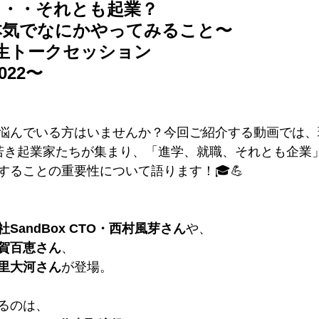
・・・それとも起業？
本気でなにかやってみること〜
卒業生トークセッション
022〜
悩んでいる方はいませんか？今回ご紹介する動画では、
若き起業家たちが集まり、「進学、就職、それとも企業
することの重要性について語ります！🎓💪
SandBox CTO・西村風芽さん
や、
賀百恵さん
、
里大河さん
が登場。
るのは、